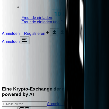
Freunde einladen
Freunde einladen und Provisionen teilen
Anmelden
Registrieren
Anmelden
Eine Krypto-
Exchange
der nächsten Generation
powered by
AI
Anmelden