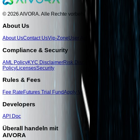
© 2026 AIVORA. Alle Rechte vorbehalten.
About Us
About Us
Contact Us
Vip-Zone
User Agreement
Legal Disclaime
Compliance & Security
AML Policy
KYC Disclaimer
Risk Disclosure
Privacy
Policy
Licenses
Security
Rules & Fees
Fee Rate
Futures Trial Fund
Apply Voucher
Developers
API Doc
Überall handeln mit
AIVORA