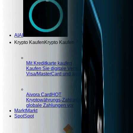
AI
AI
Krypto Kaufen
Krypto Kaufen
Mit Kreditkarte kaufen
Kaufen Sie digitale Vermögenswerte mit
Visa/MasterCard und anderen Methoden
Aivora Card
HOT
Kryptowährungs-Zahlungskarte, stellen Sie sich
globale Zahlungen vor
Markt
Markt
Spot
Spot