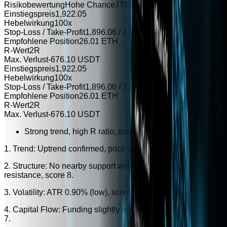
Risikobewertung
Hohe Chance
77
%
Einstiegspreis
1,922.05
Hebelwirkung
100x
Stop-Loss / Take-Profit
1,896.06 / 1,974.07
Empfohlene Position
26.01 ETH
R-Wert
2R
Max. Verlust
-676.10 USDT
Einstiegspreis
1,922.05
Hebelwirkung
100x
Stop-Loss / Take-Profit
1,896.06 / 1,974.07
Empfohlene Position
26.01 ETH
R-Wert
2R
Max. Verlust
-676.10 USDT
Strong trend, high R ratio, moderate volatility.
1. Trend: Uptrend confirmed, price above EMA20, score 25.
2. Structure: No nearby support within 2%, no nearby
resistance, score 8.
3. Volatility: ATR 0.90% (low), score 8.
4. Capital Flow: Funding slightly positive, volume down, score
7.