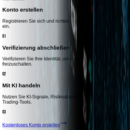
Konto erstellen
Registrieren Sie sich und richten Sie Ihr Aivora-Trading-Konto
ein.
01
Verifizierung abschließen
Verifizieren Sie Ihre Identität, um sicheren Handelszugang
freizuschalten.
02
Mit KI handeln
Nutzen Sie KI-Signale, Risikoalarme und intelligentere
Trading-Tools.
03
Kostenloses Konto erstellen