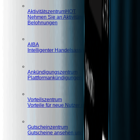
Aktivitätszentrum
HOT
Nehmen Sie an Aktivitäten teil und gewinnen Sie
Belohnungen
AIBA
Intelligenter Handelsassistent
Ankündigungszentrum
Plattformankündigungen und wichtige Mitteilungen
Vorteilszentrum
Vorteile für neue Nutzer und exklusive Rechte
Gutscheinzentrum
Gutscheine ansehen und verwenden