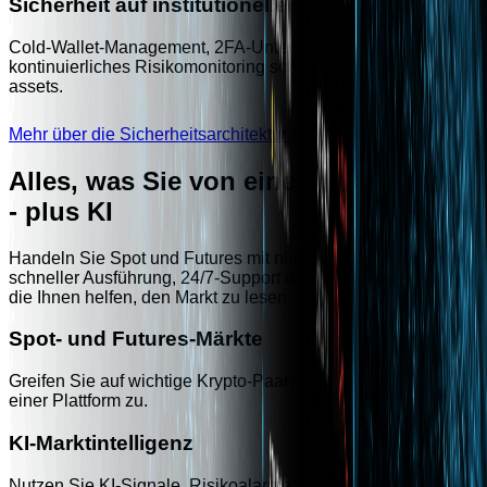
Sicherheit auf institutionellem Niveau
Cold-Wallet-Management, 2FA-Unterstützung und
kontinuierliches Risikomonitoring schützen Nutzerkonten und 
assets.
Mehr über die Sicherheitsarchitektur erfahren
Alles, was Sie von einer CEX erwarten
- plus KI
Handeln Sie Spot und Futures mit niedrigen Gebühren,
schneller Ausführung, 24/7-Support und KI-gestützten Tools,
die Ihnen helfen, den Markt zu lesen.
Spot- und Futures-Märkte
Greifen Sie auf wichtige Krypto-Paare und Derivatemärkte auf
einer Plattform zu.
KI-Marktintelligenz
Nutzen Sie KI-Signale, Risikoalarme und Marktübersichten zu