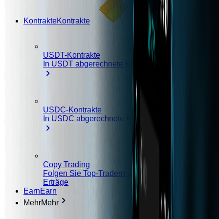
Kontrakte
Kontrakte
USDT-Kontrakte
In USDT abgerechnete Kontrakte
USDC-Kontrakte
In USDC abgerechnete Kontrakte
Copy Trading
Folgen Sie Top-Tradern und Steigern Sie Ihre
Erträge
Earn
Earn
Mehr
Mehr