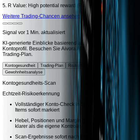
5. R Value: High potential reward (R=2.00), score 29.
Weitere Trading-Chancen ansehen
Signal vor 1 Min. aktualisiert
KI-generierte Einblicke basierend auf einem Standard-
Kontoprofil. Besuchen Sie Aivora AI für Ihren personalisierten
Trading-Plan.
Kontogesundheit
Trading-Plan
Risiko-Rebalancing
Gewohnheitsanalyse
Kontogesundheits-Scan
Echtzeit-Risikoerkennung
Vollständiger Konto-Check in Sekunden — Hochrisiko-
Items sofort markiert
Hebel, Positionen und Margin gemeinsam geprüft —
klarer als die eigene Kontrolle
Scan-Ergebnisse sofort nach Fertigstellung — kein