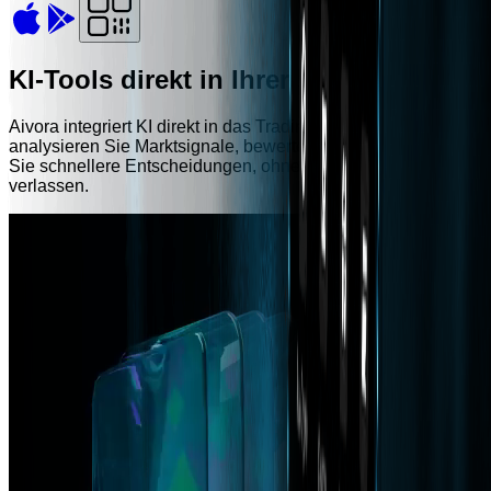
KI-Tools direkt in Ihrer Börse
Aivora integriert KI direkt in das Trading-Erlebnis —
analysieren Sie Marktsignale, bewerten Sie Risiken und treffe
Sie schnellere Entscheidungen, ohne die Plattform zu
verlassen.