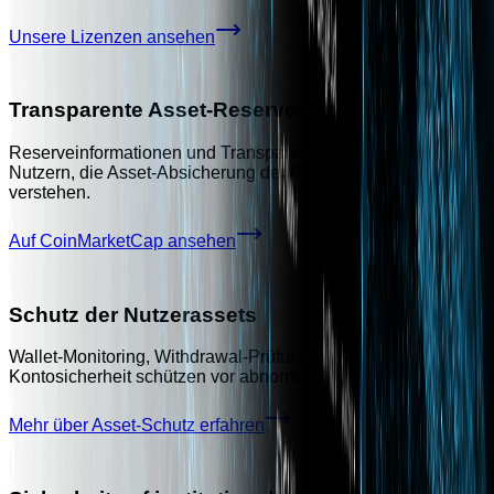
Unsere Lizenzen ansehen
Transparente Asset-Reserven
Reserveinformationen und Transparenzpraktiken helfen
Nutzern, die Asset-Absicherung der Plattform besser zu
verstehen.
Auf CoinMarketCap ansehen
Schutz der Nutzerassets
Wallet-Monitoring, Withdrawal-Prüfung und mehrschichtige
Kontosicherheit schützen vor abnormalen Risikoereignissen.
Mehr über Asset-Schutz erfahren