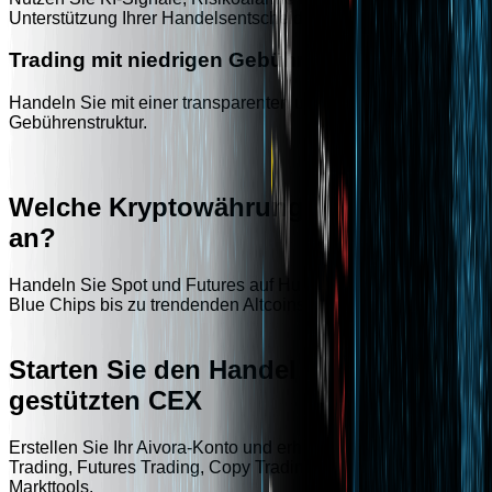
Unterstützung Ihrer Handelsentscheidungen.
Trading mit niedrigen Gebühren
Handeln Sie mit einer transparenten und wettbewerbsfähigen
Gebührenstruktur.
Welche Kryptowährungen bieten wir
an?
Handeln Sie Spot und Futures auf Hunderte von Token - von
Blue Chips bis zu trendenden Altcoins, alles an einem Ort.
Starten Sie den Handel auf einer KI-
gestützten CEX
Erstellen Sie Ihr Aivora-Konto und erhalten Sie Zugriff auf Spo
Trading, Futures Trading, Copy Trading und KI-gestützte
Markttools.